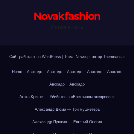
Novakfashion
Интернет-путь
Сайт работает на WordPress
|
Тема: Newsup, автор
Themeansar
Home
Авокадо
Авокадо
Авокадо
Авокадо
Авокадо
Авокадо
Авокадо
Агата Кристи — Убийство в «Восточном экспрессе»
Александр Дюма — Три мушкетёра
Александр Пушкин — Евгений Онегин