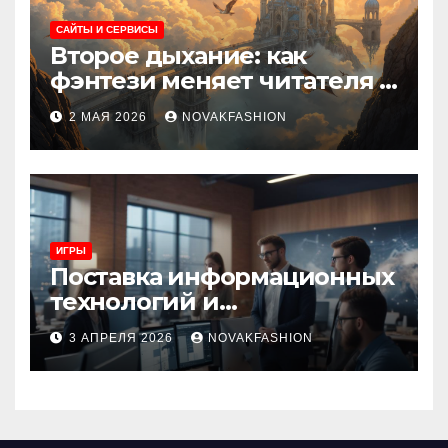
САЙТЫ И СЕРВИСЫ
Второе дыхание: как
фэнтези меняет читателя и
культуру
2 МАЯ 2026
NOVAKFASHION
ИГРЫ
Поставка информационных
технологий и
инновационные решения
3 АПРЕЛЯ 2026
NOVAKFASHION