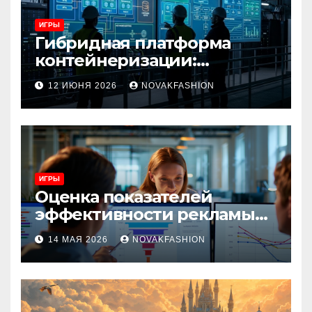
ИГРЫ
Гибридная платформа
контейнеризации:
архитектура, особенности
12 ИЮНЯ 2026
NOVAKFASHION
и сценарии использования
ИГРЫ
Оценка показателей
эффективности рекламы
при атрибуции
14 МАЯ 2026
NOVAKFASHION
множественных точек
касания