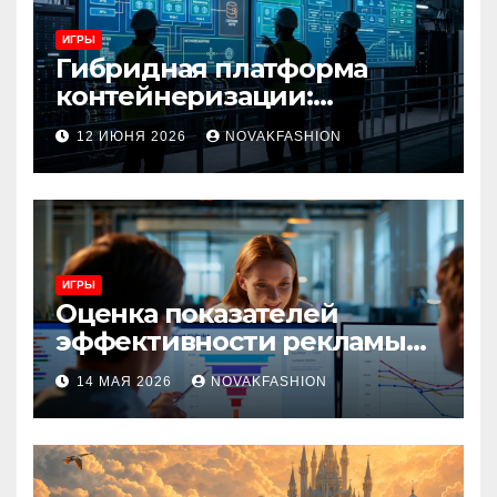
ИГРЫ
Гибридная платформа
контейнеризации:
архитектура, особенности
12 ИЮНЯ 2026
NOVAKFASHION
и сценарии использования
ИГРЫ
Оценка показателей
эффективности рекламы
при атрибуции
14 МАЯ 2026
NOVAKFASHION
множественных точек
касания