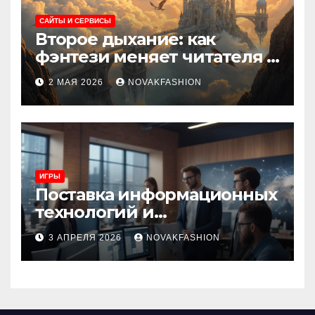
САЙТЫ И СЕРВИСЫ
Второе дыхание: как
фэнтези меняет читателя и
культуру
2 МАЯ 2026
NOVAKFASHION
ИГРЫ
Поставка информационных
технологий и
инновационные решения
3 АПРЕЛЯ 2026
NOVAKFASHION