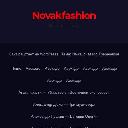
Novakfashion
Интернет-путь
Сайт работает на WordPress
|
Тема: Newsup, автор
Themeansar
Home
Авокадо
Авокадо
Авокадо
Авокадо
Авокадо
Авокадо
Авокадо
Агата Кристи — Убийство в «Восточном экспрессе»
Александр Дюма — Три мушкетёра
Александр Пушкин — Евгений Онегин