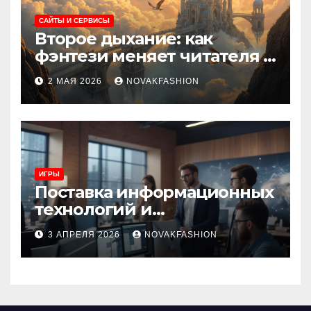
САЙТЫ И СЕРВИСЫ
Второе дыхание: как
фэнтези меняет читателя и
культуру
2 МАЯ 2026
NOVAKFASHION
ИГРЫ
Поставка информационных
технологий и
инновационные решения
3 АПРЕЛЯ 2026
NOVAKFASHION