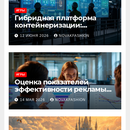
ИГРЫ
Гибридная платформа
контейнеризации:
архитектура, особенности
12 ИЮНЯ 2026
NOVAKFASHION
и сценарии использования
ИГРЫ
Оценка показателей
эффективности рекламы
при атрибуции
14 МАЯ 2026
NOVAKFASHION
множественных точек
касания