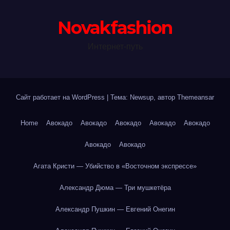
Novakfashion
Интернет-путь
Сайт работает на WordPress
|
Тема: Newsup, автор
Themeansar
Home
Авокадо
Авокадо
Авокадо
Авокадо
Авокадо
Авокадо
Авокадо
Агата Кристи — Убийство в «Восточном экспрессе»
Александр Дюма — Три мушкетёра
Александр Пушкин — Евгений Онегин