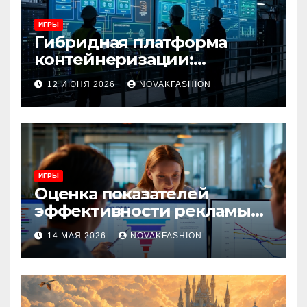
ИГРЫ
Гибридная платформа
контейнеризации:
архитектура, особенности
12 ИЮНЯ 2026
NOVAKFASHION
и сценарии использования
ИГРЫ
Оценка показателей
эффективности рекламы
при атрибуции
14 МАЯ 2026
NOVAKFASHION
множественных точек
касания