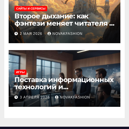
САЙТЫ И СЕРВИСЫ
Второе дыхание: как
фэнтези меняет читателя и
культуру
2 МАЯ 2026
NOVAKFASHION
ИГРЫ
Поставка информационных
технологий и
инновационные решения
3 АПРЕЛЯ 2026
NOVAKFASHION