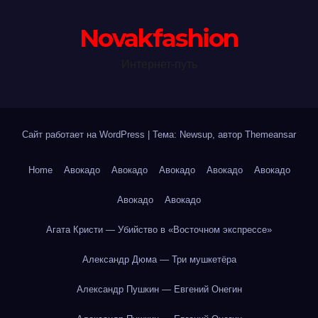
Novakfashion
Интернет-путь
Сайт работает на WordPress
|
Тема: Newsup, автор
Themeansar
Home
Авокадо
Авокадо
Авокадо
Авокадо
Авокадо
Авокадо
Авокадо
Агата Кристи — Убийство в «Восточном экспрессе»
Александр Дюма — Три мушкетёра
Александр Пушкин — Евгений Онегин