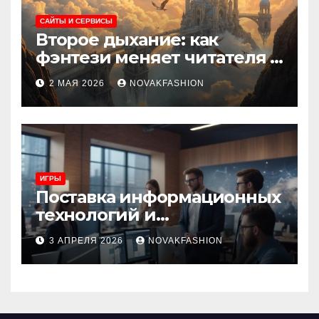
САЙТЫ И СЕРВИСЫ
Второе дыхание: как
фэнтези меняет читателя и
культуру
2 МАЯ 2026
NOVAKFASHION
ИГРЫ
Поставка информационных
технологий и
инновационные решения
3 АПРЕЛЯ 2026
NOVAKFASHION