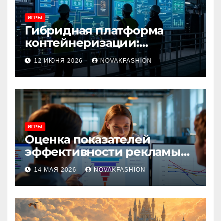
ИГРЫ
Гибридная платформа
контейнеризации:
архитектура, особенности
12 ИЮНЯ 2026
NOVAKFASHION
и сценарии использования
ИГРЫ
Оценка показателей
эффективности рекламы
при атрибуции
14 МАЯ 2026
NOVAKFASHION
множественных точек
касания