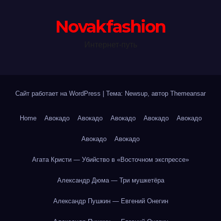
Novakfashion
Интернет-путь
Сайт работает на WordPress
|
Тема: Newsup, автор
Themeansar
Home
Авокадо
Авокадо
Авокадо
Авокадо
Авокадо
Авокадо
Авокадо
Агата Кристи — Убийство в «Восточном экспрессе»
Александр Дюма — Три мушкетёра
Александр Пушкин — Евгений Онегин