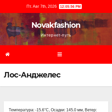
Перейти
Пт. Авг 7th, 2026
12:05:57 PM
к
содержимому
Novakfashion
Интернет-путь
Лос-Анджелес
Температура: -15.6°C, Осадки: 145.0 мм, Ветер: