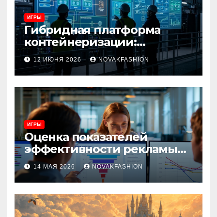
ИГРЫ
Гибридная платформа
контейнеризации:
архитектура, особенности
12 ИЮНЯ 2026
NOVAKFASHION
и сценарии использования
ИГРЫ
Оценка показателей
эффективности рекламы
при атрибуции
14 МАЯ 2026
NOVAKFASHION
множественных точек
касания