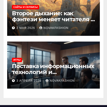
САЙТЫ И СЕРВИСЫ
Второе дыхание: как
фэнтези меняет читателя и
культуру
2 МАЯ 2026
NOVAKFASHION
ИГРЫ
Поставка информационных
технологий и
инновационные решения
3 АПРЕЛЯ 2026
NOVAKFASHION