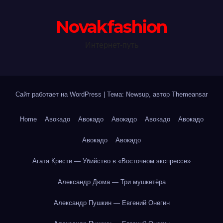
Novakfashion
Интернет-путь
Сайт работает на WordPress
|
Тема: Newsup, автор
Themeansar
Home
Авокадо
Авокадо
Авокадо
Авокадо
Авокадо
Авокадо
Авокадо
Агата Кристи — Убийство в «Восточном экспрессе»
Александр Дюма — Три мушкетёра
Александр Пушкин — Евгений Онегин