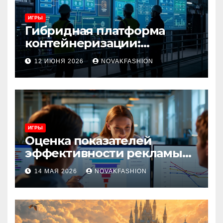
ИГРЫ
Гибридная платформа
контейнеризации:
архитектура, особенности
12 ИЮНЯ 2026
NOVAKFASHION
и сценарии использования
ИГРЫ
Оценка показателей
эффективности рекламы
при атрибуции
14 МАЯ 2026
NOVAKFASHION
множественных точек
касания