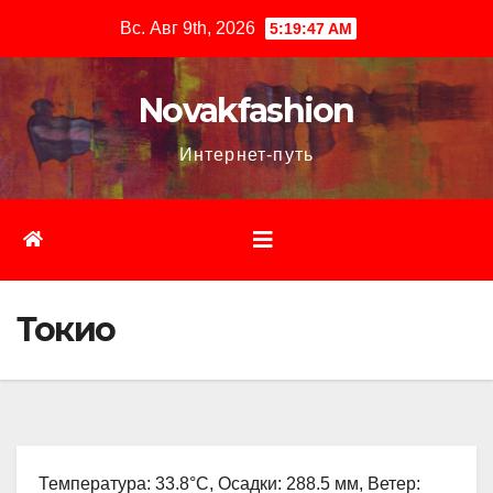
Перейти
Вс. Авг 9th, 2026
5:19:48 AM
к
содержимому
Novakfashion
Интернет-путь
Токио
Температура: 33.8°C, Осадки: 288.5 мм, Ветер: