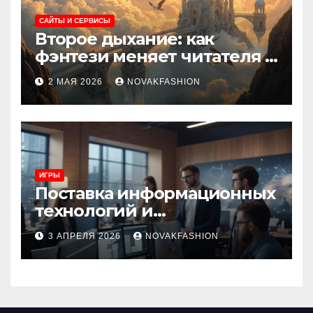
САЙТЫ И СЕРВИСЫ
Второе дыхание: как
фэнтези меняет читателя и
культуру
2 МАЯ 2026
NOVAKFASHION
ИГРЫ
Поставка информационных
технологий и
инновационные решения
3 АПРЕЛЯ 2026
NOVAKFASHION