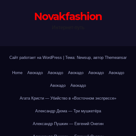
Novakfashion
Интернет-путь
Сайт работает на WordPress
|
Тема: Newsup, автор
Themeansar
Home
Авокадо
Авокадо
Авокадо
Авокадо
Авокадо
Авокадо
Авокадо
Агата Кристи — Убийство в «Восточном экспрессе»
Александр Дюма — Три мушкетёра
Александр Пушкин — Евгений Онегин