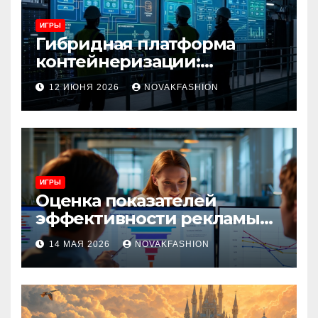
ИГРЫ
Гибридная платформа
контейнеризации:
архитектура, особенности
12 ИЮНЯ 2026
NOVAKFASHION
и сценарии использования
ИГРЫ
Оценка показателей
эффективности рекламы
при атрибуции
14 МАЯ 2026
NOVAKFASHION
множественных точек
касания