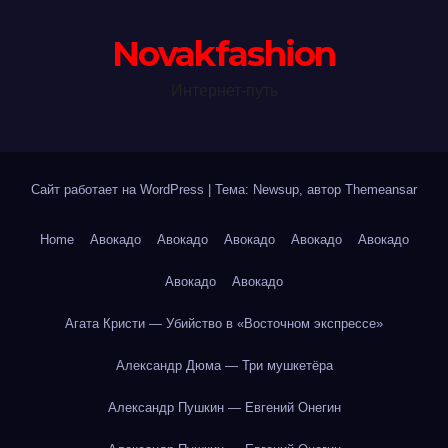
Novakfashion
Интернет-путь
Сайт работает на WordPress
|
Тема: Newsup, автор
Themeansar
Home
Авокадо
Авокадо
Авокадо
Авокадо
Авокадо
Авокадо
Авокадо
Агата Кристи — Убийство в «Восточном экспрессе»
Александр Дюма — Три мушкетёра
Александр Пушкин — Евгений Онегин