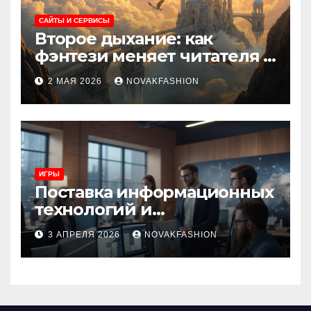
САЙТЫ И СЕРВИСЫ
Второе дыхание: как
фэнтези меняет читателя и
культуру
2 МАЯ 2026
NOVAKFASHION
ИГРЫ
Поставка информационных
технологий и
инновационные решения
3 АПРЕЛЯ 2026
NOVAKFASHION