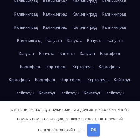
Калининград
Калининград
Калининград
Калининград
Калининград
Калининград
Калининград
Калининград
Калининград
Калининград
Калининград
Калининград
Калининград
Капуста
Капуста
Капуста
Капуста
Капуста
Капуста
Капуста
Капуста
Картофель
Картофель
Картофель
Картофель
Картофель
Картофель
Картофель
Картофель
Картофель
Кейптаун
Кейптаун
Кейптаун
Кейптаун
Кейптаун
Кейптаун
Кейптаун
Кейптаун
Кейптаун
Кейптаун
Кейптаун
Этот сайт использует куки-файлы и другие технологии, чтобы
помочь вам в навигации, а также предоставить лучший
Кейптаун
Кейптаун
Кейптаун
Кейптаун
Кейптаун
пользовательский опыт.
OK
Кейптаун
Кейптаун
Кейптаун
Кейптаун
Кейптаун