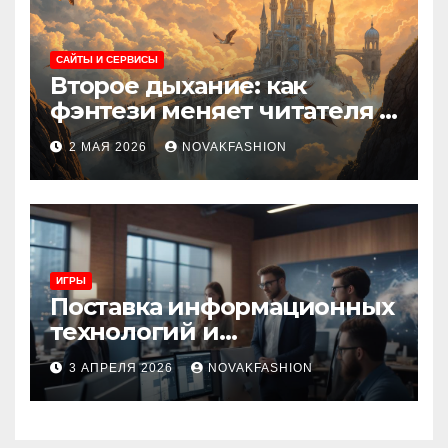
САЙТЫ И СЕРВИСЫ
Второе дыхание: как
фэнтези меняет читателя и
культуру
2 МАЯ 2026
NOVAKFASHION
ИГРЫ
Поставка информационных
технологий и
инновационные решения
3 АПРЕЛЯ 2026
NOVAKFASHION