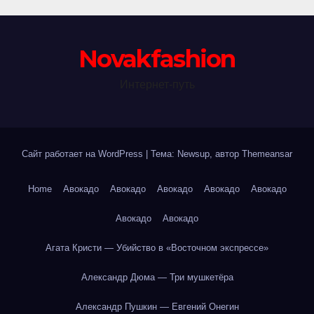
Novakfashion
Интернет-путь
Сайт работает на WordPress
|
Тема: Newsup, автор
Themeansar
Home
Авокадо
Авокадо
Авокадо
Авокадо
Авокадо
Авокадо
Авокадо
Агата Кристи — Убийство в «Восточном экспрессе»
Александр Дюма — Три мушкетёра
Александр Пушкин — Евгений Онегин