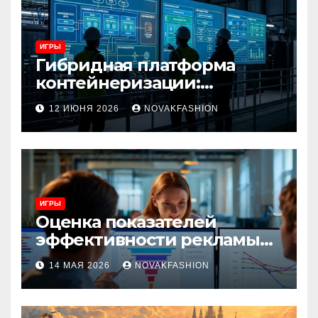
ИГРЫ
Гибридная платформа
контейнеризации:
архитектура, особенности
12 ИЮНЯ 2026
NOVAKFASHION
и сценарии использования
ИГРЫ
Оценка показателей
эффективности рекламы
при атрибуции
14 МАЯ 2026
NOVAKFASHION
множественных точек
касания