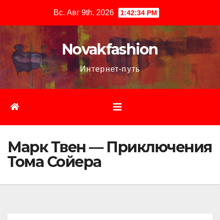
Перейти
Вс. Авг 9th, 2026
1:42:35 PM
к
содержимому
Novakfashion
Интернет-путь
Марк Твен — Приключения
Тома Сойера