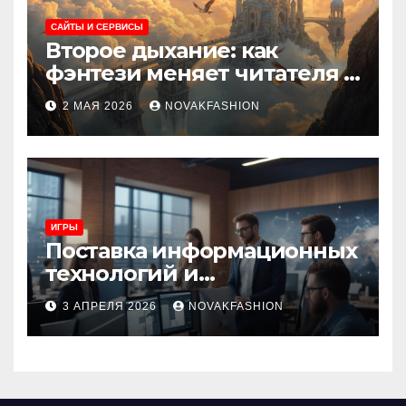
САЙТЫ И СЕРВИСЫ
Второе дыхание: как
фэнтези меняет читателя и
культуру
2 МАЯ 2026
NOVAKFASHION
ИГРЫ
Поставка информационных
технологий и
инновационные решения
3 АПРЕЛЯ 2026
NOVAKFASHION