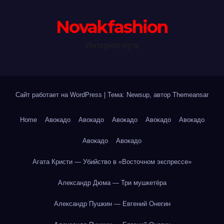
Novakfashion
Интернет-путь
Сайт работает на WordPress
|
Тема: Newsup, автор
Themeansar
Home
Авокадо
Авокадо
Авокадо
Авокадо
Авокадо
Авокадо
Авокадо
Агата Кристи — Убийство в «Восточном экспрессе»
Александр Дюма — Три мушкетёра
Александр Пушкин — Евгений Онегин