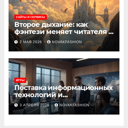
САЙТЫ И СЕРВИСЫ
Второе дыхание: как
фэнтези меняет читателя и
культуру
2 МАЯ 2026
NOVAKFASHION
ИГРЫ
Поставка информационных
технологий и
инновационные решения
3 АПРЕЛЯ 2026
NOVAKFASHION