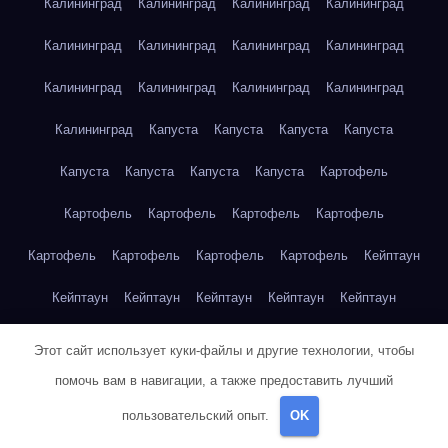
Калининград
Калининград
Калининград
Калининград
Калининград
Калининград
Калининград
Калининград
Калининград
Калининград
Калининград
Калининград
Калининград
Капуста
Капуста
Капуста
Капуста
Капуста
Капуста
Капуста
Капуста
Картофель
Картофель
Картофель
Картофель
Картофель
Картофель
Картофель
Картофель
Картофель
Кейптаун
Кейптаун
Кейптаун
Кейптаун
Кейптаун
Кейптаун
Кейптаун
Кейптаун
Кейптаун
Кейптаун
Кейптаун
Этот сайт использует куки-файлы и другие технологии, чтобы
помочь вам в навигации, а также предоставить лучший
Кейптаун
Кейптаун
Кейптаун
Кейптаун
Кейптаун
пользовательский опыт.
OK
Кейптаун
Кейптаун
Кейптаун
Кейптаун
Кейптаун