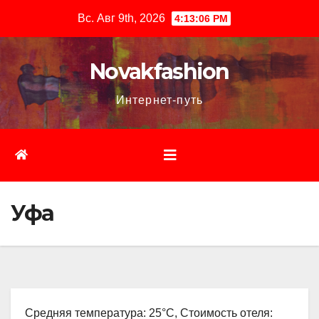
Перейти
Вс. Авг 9th, 2026
4:13:07 PM
к
содержимому
Novakfashion
Интернет-путь
Уфа
Средняя температура: 25°C, Стоимость отеля: