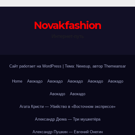
Novakfashion
Интернет-путь
Сайт работает на WordPress
|
Тема: Newsup, автор
Themeansar
Home
Авокадо
Авокадо
Авокадо
Авокадо
Авокадо
Авокадо
Авокадо
Агата Кристи — Убийство в «Восточном экспрессе»
Александр Дюма — Три мушкетёра
Александр Пушкин — Евгений Онегин