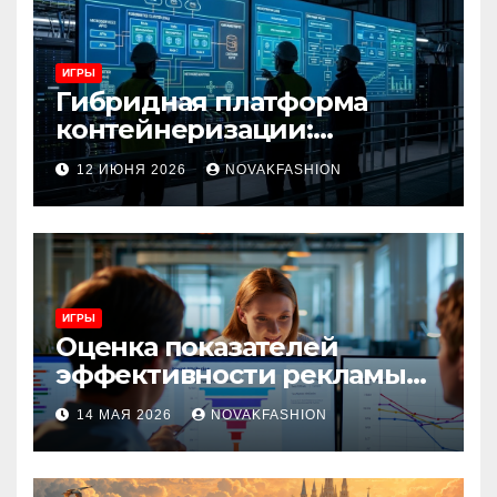
ИГРЫ
Гибридная платформа
контейнеризации:
архитектура, особенности
12 ИЮНЯ 2026
NOVAKFASHION
и сценарии использования
ИГРЫ
Оценка показателей
эффективности рекламы
при атрибуции
14 МАЯ 2026
NOVAKFASHION
множественных точек
касания