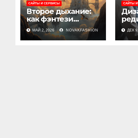
САЙТЫ И СЕРВИСЫ
САЙТЫ И
Второе дыхание:
Диз
как фэнтези
реди
меняет читателя и
эта
МАЙ 2, 2026
NOVAKFASHION
ДЕК 9
культуру
клю
тре