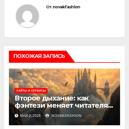
От
novakfashion
ПОХОЖАЯ ЗАПИСЬ
САЙТЫ И СЕРВИСЫ
Второе дыхание: как
фэнтези меняет читателя и
культуру
МАЙ 2, 2026
NOVAKFASHION