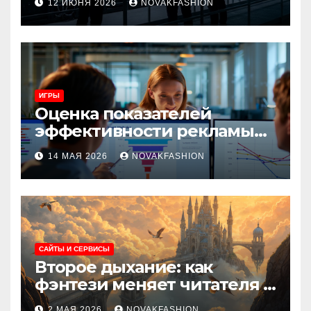
12 ИЮНЯ 2026
NOVAKFASHION
и сценарии использования
ИГРЫ
Оценка показателей
эффективности рекламы
при атрибуции
14 МАЯ 2026
NOVAKFASHION
множественных точек
касания
САЙТЫ И СЕРВИСЫ
Второе дыхание: как
фэнтези меняет читателя и
культуру
2 МАЯ 2026
NOVAKFASHION