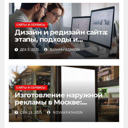
САЙТЫ И СЕРВИСЫ
Дизайн и редизайн сайта:
этапы, подходы и
ключевые требования
ДЕК 9, 2025
NOVAKFASHION
САЙТЫ И СЕРВИСЫ
Изготовление наружной
рекламы в Москве:
современные решения и
СЕН 19, 2025
NOVAKFASHION
этапы реализации