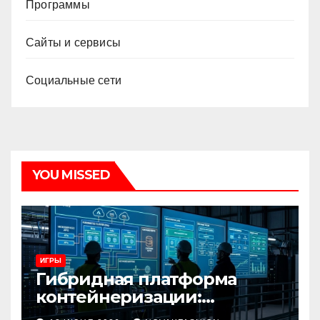
Программы
Сайты и сервисы
Социальные сети
YOU MISSED
ИГРЫ
Гибридная платформа
контейнеризации:
архитектура, особенности