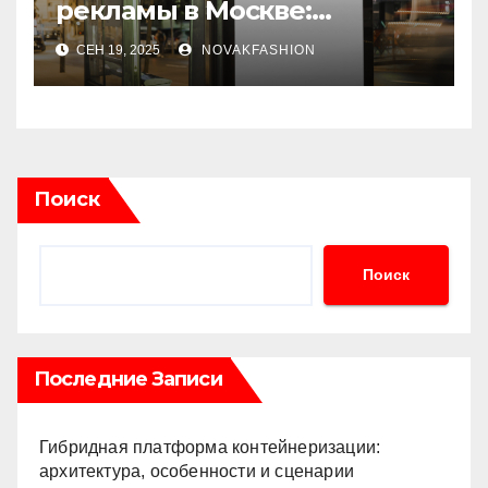
рекламы в Москве:
современные решения и
СЕН 19, 2025
NOVAKFASHION
этапы реализации
Поиск
Поиск
Последние Записи
Гибридная платформа контейнеризации:
архитектура, особенности и сценарии