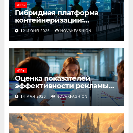
ИГРЫ
Гибридная платформа
контейнеризации:
архитектура, особенности
12 ИЮНЯ 2026
NOVAKFASHION
и сценарии использования
ИГРЫ
Оценка показателей
эффективности рекламы
при атрибуции
14 МАЯ 2026
NOVAKFASHION
множественных точек
касания