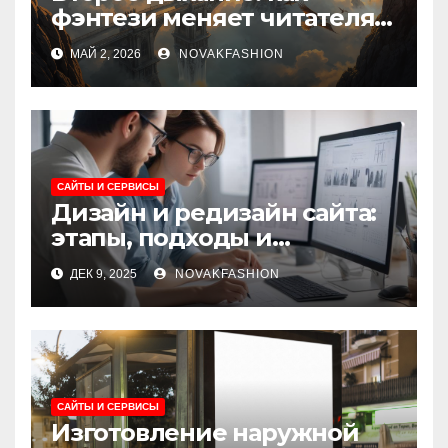
фэнтези меняет читателя и
культуру
МАЙ 2, 2026
NOVAKFASHION
САЙТЫ И СЕРВИСЫ
Дизайн и редизайн сайта:
этапы, подходы и
ключевые требования
ДЕК 9, 2025
NOVAKFASHION
САЙТЫ И СЕРВИСЫ
Изготовление наружной