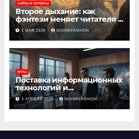
САЙТЫ И СЕРВИСЫ
Второе дыхание: как
фэнтези меняет читателя и
культуру
2 МАЯ 2026
NOVAKFASHION
ИГРЫ
Поставка информационных
технологий и
инновационные решения
3 АПРЕЛЯ 2026
NOVAKFASHION