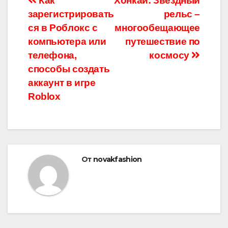
Навигация
Как
Хонкай: Звездный
зарегистрировать
рельс –
по
ся в Роблокс с
многообещающее
записям
компьютера или
путешествие по
телефона,
космосу
способы создать
аккаунт в игре
Roblox
От
novakfashion