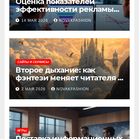
Оценка показателей
эффективности рекламы
при атрибуции
14 МАЯ 2026
NOVAKFASHION
множественных точек
касания
САЙТЫ И СЕРВИСЫ
Второе дыхание: как
фэнтези меняет читателя и
культуру
2 МАЯ 2026
NOVAKFASHION
ИГРЫ
Поставка информационных