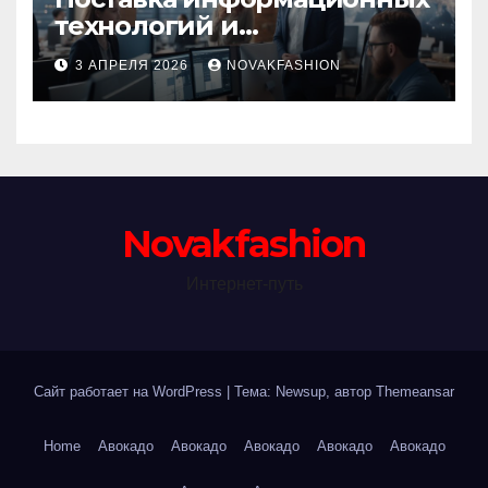
технологий и
инновационные решения
3 АПРЕЛЯ 2026
NOVAKFASHION
Novakfashion
Интернет-путь
Сайт работает на WordPress
|
Тема: Newsup, автор
Themeansar
Home
Авокадо
Авокадо
Авокадо
Авокадо
Авокадо