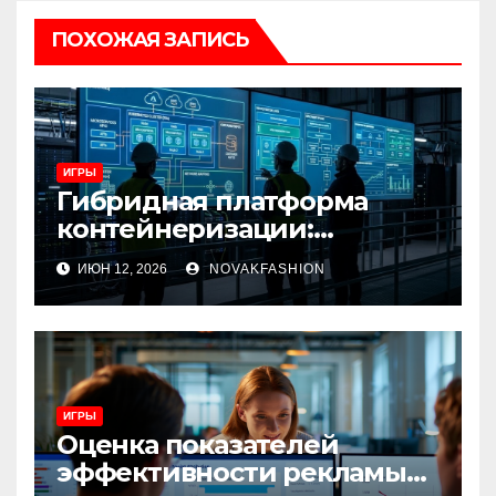
ПОХОЖАЯ ЗАПИСЬ
ИГРЫ
Гибридная платформа
контейнеризации:
архитектура, особенности
ИЮН 12, 2026
NOVAKFASHION
и сценарии использования
ИГРЫ
Оценка показателей
эффективности рекламы