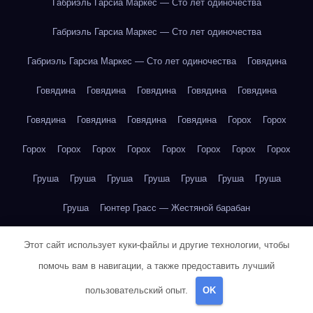
Габриэль Гарсиа Маркес — Сто лет одиночества
Габриэль Гарсиа Маркес — Сто лет одиночества
Габриэль Гарсиа Маркес — Сто лет одиночества
Говядина
Говядина
Говядина
Говядина
Говядина
Говядина
Говядина
Говядина
Говядина
Говядина
Горох
Горох
Горох
Горох
Горох
Горох
Горох
Горох
Горох
Горох
Груша
Груша
Груша
Груша
Груша
Груша
Груша
Груша
Гюнтер Грасс — Жестяной барабан
Даниэль Дефо — Робинзон Крузо
Этот сайт использует куки-файлы и другие технологии, чтобы
помочь вам в навигации, а также предоставить лучший
Дж. К. Роулинг — Гарри Поттер и философский камень
пользовательский опыт.
OK
Дж. К. Роулинг — Гарри Поттер и философский камень