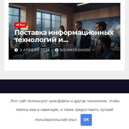
ИГРЫ
Поставка информационных
технологий и
инновационные решения
3 АПРЕЛЯ 2026
NOVAKFASHION
Novakfashion
Этот сайт использует куки-файлы и другие технологии, чтобы
Интернет-путь
помочь вам в навигации, а также предоставить лучший
пользовательский опыт.
OK