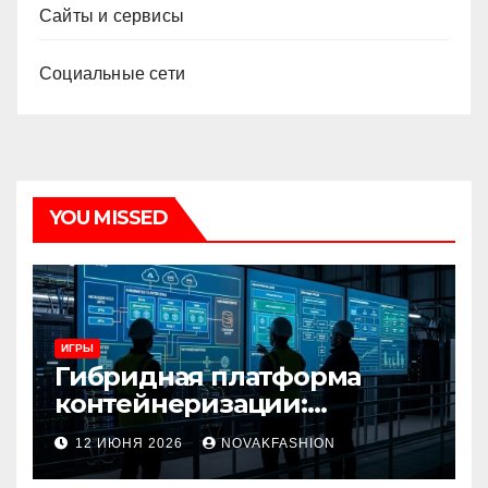
Сайты и сервисы
Социальные сети
YOU MISSED
ИГРЫ
Гибридная платформа
контейнеризации:
архитектура, особенности
12 ИЮНЯ 2026
NOVAKFASHION
и сценарии использования