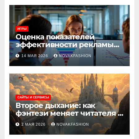
ИГРЫ
Оценка показателей
эффективности рекламы
при атрибуции
14 МАЯ 2026
NOVAKFASHION
множественных точек
касания
САЙТЫ И СЕРВИСЫ
Второе дыхание: как
фэнтези меняет читателя и
культуру
2 МАЯ 2026
NOVAKFASHION