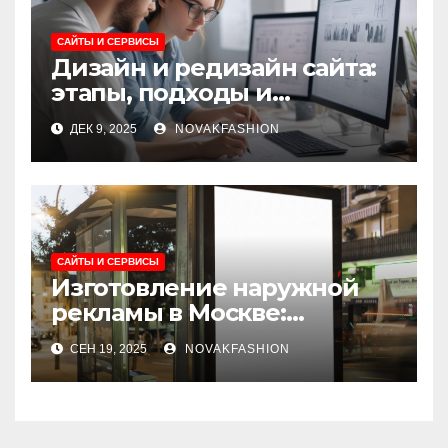
САЙТЫ И СЕРВИСЫ
Дизайн и редизайн сайта:
этапы, подходы и
ключевые требования
ДЕК 9, 2025
NOVAKFASHION
САЙТЫ И СЕРВИСЫ
Изготовление наружной
рекламы в Москве:
современные решения и
СЕН 19, 2025
NOVAKFASHION
этапы реализации