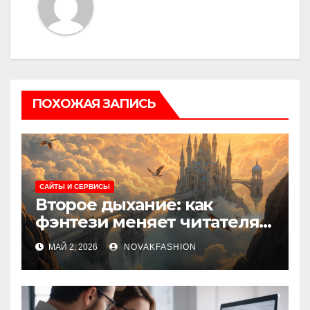
ПОХОЖАЯ ЗАПИСЬ
САЙТЫ И СЕРВИСЫ
Второе дыхание: как
фэнтези меняет читателя и
культуру
МАЙ 2, 2026
NOVAKFASHION