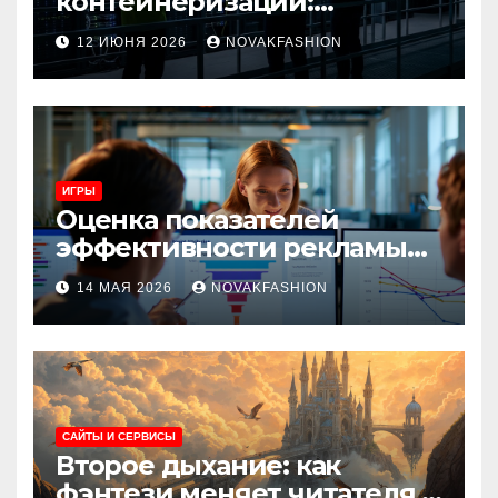
контейнеризации:
архитектура, особенности
12 ИЮНЯ 2026
NOVAKFASHION
и сценарии использования
ИГРЫ
Оценка показателей
эффективности рекламы
при атрибуции
14 МАЯ 2026
NOVAKFASHION
множественных точек
касания
САЙТЫ И СЕРВИСЫ
Второе дыхание: как
фэнтези меняет читателя и