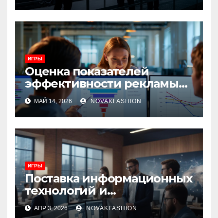
и сценарии использования
ИГРЫ
Оценка показателей
эффективности рекламы
при атрибуции
МАЙ 14, 2026
NOVAKFASHION
множественных точек
касания
ИГРЫ
Поставка информационных
технологий и
инновационные решения
АПР 3, 2026
NOVAKFASHION