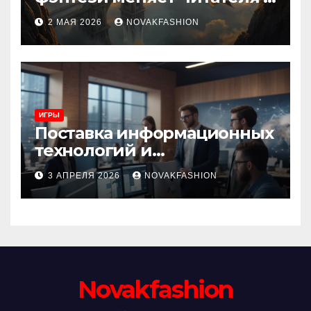
культуру
2 МАЯ 2026
NOVAKFASHION
ИГРЫ
Поставка информационных
технологий и
инновационные решения
3 АПРЕЛЯ 2026
NOVAKFASHION
Novakfashion