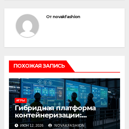
От
novakfashion
ПОХОЖАЯ ЗАПИСЬ
ИГРЫ
Гибридная платформа
контейнеризации:
архитектура, особенности
ИЮН 12, 2026
NOVAKFASHION