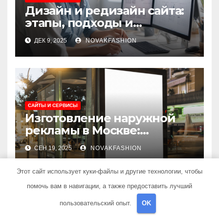
Дизайн и редизайн сайта:
этапы, подходы и
ключевые требования
ДЕК 9, 2025
NOVAKFASHION
САЙТЫ И СЕРВИСЫ
Изготовление наружной
рекламы в Москве:
современные решения и
СЕН 19, 2025
NOVAKFASHION
этапы реализации
Этот сайт использует куки-файлы и другие технологии, чтобы
помочь вам в навигации, а также предоставить лучший
пользовательский опыт.
OK
Поиск