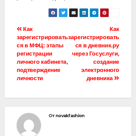
Навигация
Как
Как
зарегистрировать
зарегистрировать
по
ся в МФЦ: этапы
ся в дневник.ру
записям
регистрации
через Госуслуги,
личного кабинета,
создание
подтверждение
электронного
личности
дневника
От
novakfashion