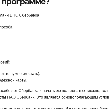
в программе?
онлайн БПС Сбербанка
пособа:
ловий:
т, то нужно им стать).
одёжной карты.
сибо» от Сбербанка и начать ею пользоваться можно, тол
рты ПАО Сбербанк. Это является основополагающим усло
то можем приступать к регистрации. Рассмотрим подробнее