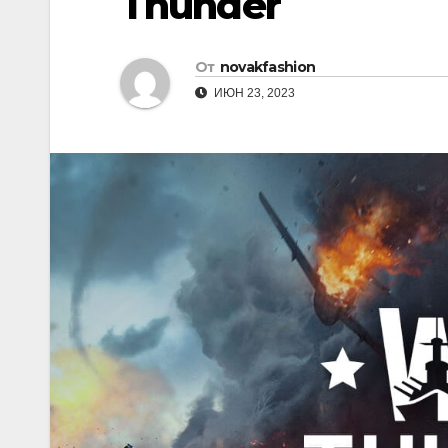
Thunder
р
l
а
a
От
novakfashion
в
s
ИЮН 23, 2023
и
s
т
n
ь
i
k
i