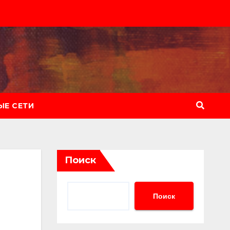
Е СЕТИ
Поиск
Поиск