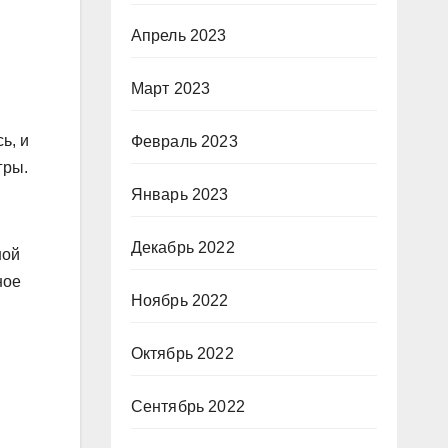
Апрель 2023
Март 2023
ь, и
Февраль 2023
гры.
Январь 2023
Декабрь 2022
ной
ное
Ноябрь 2022
Октябрь 2022
Сентябрь 2022