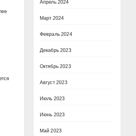
Апрель 2024
лее
Март 2024
Февраль 2024
Декабрь 2023
Октябрь 2023
ется
Август 2023
Июль 2023
Июнь 2023
Май 2023