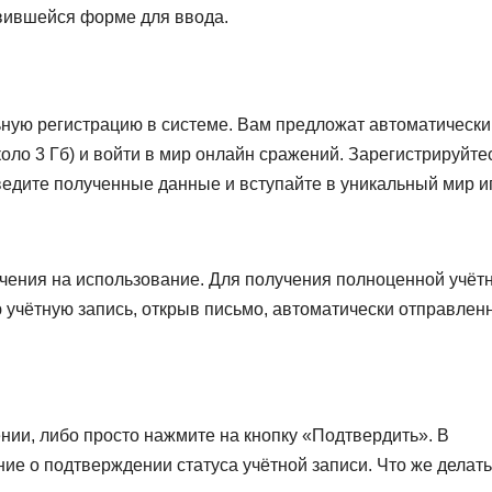
вившейся форме для ввода.
ную регистрацию в системе. Вам предложат автоматически
коло 3 Гб) и войти в мир онлайн сражений. Зарегистрируйтес
введите полученные данные и вступайте в уникальный мир и
ичения на использование. Для получения полноценной учёт
 учётную запись, открыв письмо, автоматически отправлен
нии, либо просто нажмите на кнопку «Подтвердить». В
е о подтверждении статуса учётной записи. Что же делать