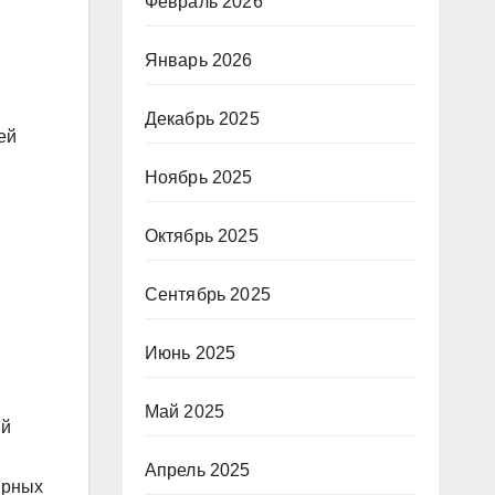
Февраль 2026
Январь 2026
Декабрь 2025
ей
Ноябрь 2025
Октябрь 2025
Сентябрь 2025
Июнь 2025
Май 2025
ий
Апрель 2025
ярных