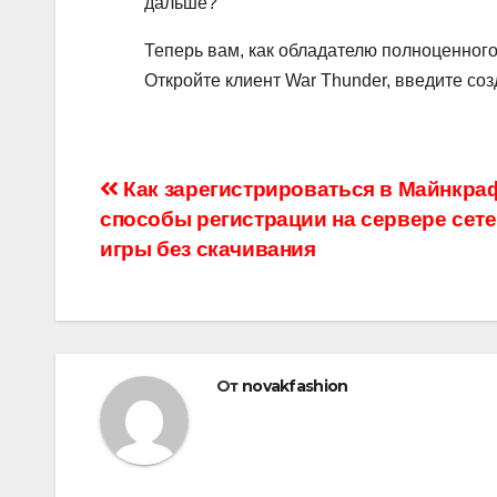
дальше?
Теперь вам, как обладателю полноценного
Откройте клиент War Thunder, введите со
Навигация
Как зарегистрироваться в Майнкра
способы регистрации на сервере сет
по
игры без скачивания
записям
От
novakfashion