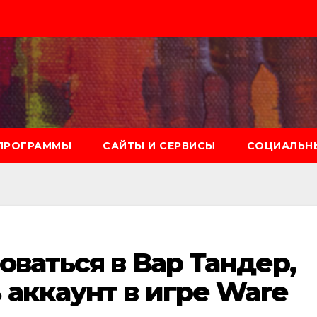
ПРОГРАММЫ
САЙТЫ И СЕРВИСЫ
СОЦИАЛЬНЫ
оваться в Вар Тандер,
 аккаунт в игре Ware