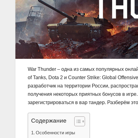
War Thunder – одна из самых популярных онлай
of Tanks, Dota 2 и Counter Strike: Global Offens
разработчик на территории России, распростран
получения некоторых приятных бонусов в игре. 
зарегистрироваться в вар тандер. Разберём эт
Содержание
Особенности игры