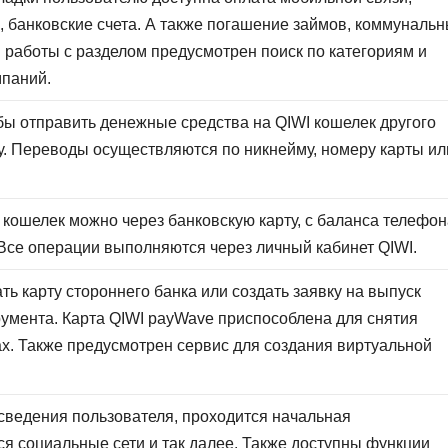
, банковские счета. А также погашение займов, коммуналь
ой работы с разделом предусмотрен поиск по категориям и
паний.
бы отправить денежные средства на QIWI кошелек другого
у. Переводы осуществляются по никнейму, номеру карты ил
кошелек можно через банковскую карту, с баланса телефон
 Все операции выполняются через личный кабинет QIWI.
ть карту стороннего банка или создать заявку на выпуск
умента. Карта QIWI payWave приспособлена для снятия
х. Также предусмотрен сервис для создания виртуальной
сведения пользователя, проходится начальная
я социальные сети и так далее. Также доступны функции