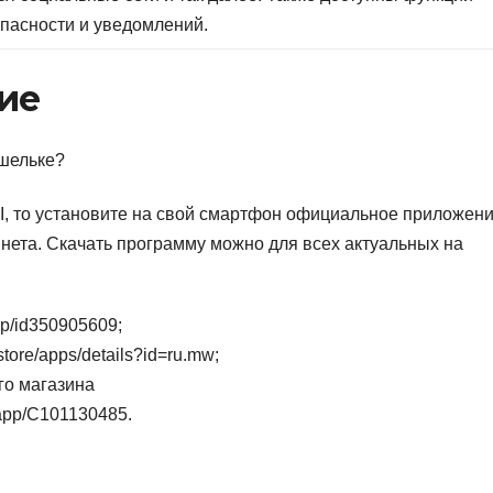
опасности и уведомлений.
ие
ошельке?
I, то установите на свой смартфон официальное приложени
нета. Скачать программу можно для всех актуальных на
app/id350905609
;
/store/apps/details?id=ru.mw
;
го магазина
#/app/C101130485
.