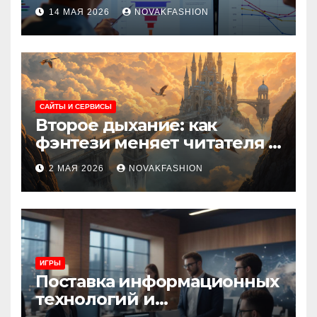
при атрибуции
14 МАЯ 2026
NOVAKFASHION
множественных точек
касания
САЙТЫ И СЕРВИСЫ
Второе дыхание: как
фэнтези меняет читателя и
культуру
2 МАЯ 2026
NOVAKFASHION
ИГРЫ
Поставка информационных
технологий и
инновационные решения