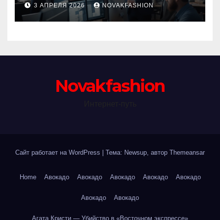
3 АПРЕЛЯ 2026
NOVAKFASHION
Novakfashion
Интернет-путь
Сайт работает на WordPress
|
Тема: Newsup, автор
Themeansar
Home
Авокадо
Авокадо
Авокадо
Авокадо
Авокадо
Авокадо
Авокадо
Агата Кристи — Убийство в «Восточном экспрессе»