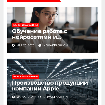
БАНКИ И МАГАЗИНЫ
Обучение работе с
нейросетями и
искусственным
МАР 26, 2026
NOVAKFASHION
интеллектом
БАНКИ И МАГАЗИНЫ
Производство продукции
компании Apple
МАР 22, 2026
NOVAKFASHION