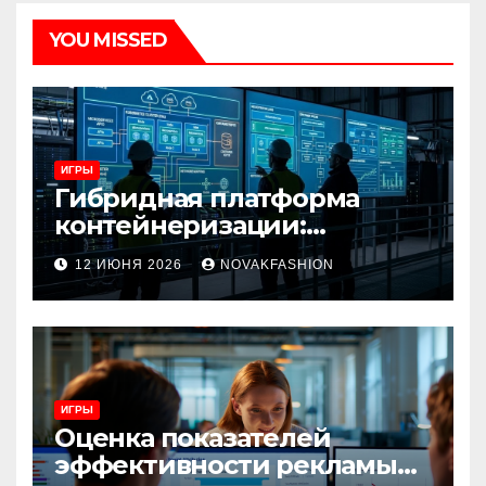
YOU MISSED
ИГРЫ
Гибридная платформа
контейнеризации:
архитектура, особенности
12 ИЮНЯ 2026
NOVAKFASHION
и сценарии использования
ИГРЫ
Оценка показателей
эффективности рекламы