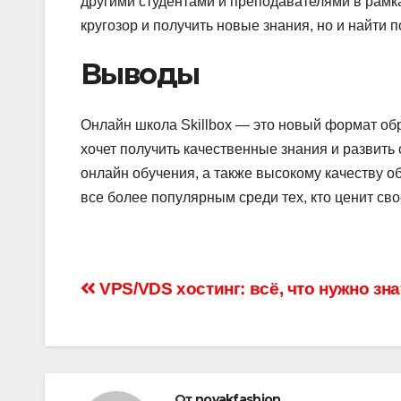
другими студентами и преподавателями в рамк
кругозор и получить новые знания, но и найти 
Выводы
Онлайн школа Skillbox — это новый формат обр
хочет получить качественные знания и развить
онлайн обучения, а также высокому качеству о
все более популярным среди тех, кто ценит св
Навигация
VPS/VDS хостинг: всё, что нужно зна
по
записям
От
novakfashion