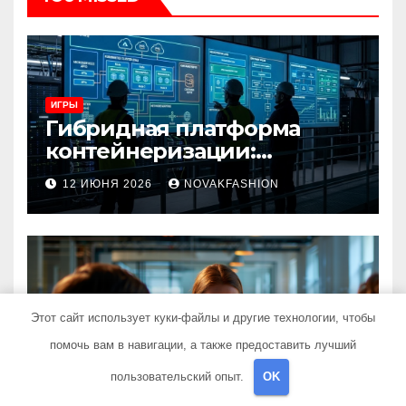
ИГРЫ
Гибридная платформа
контейнеризации:
архитектура, особенности
12 ИЮНЯ 2026
NOVAKFASHION
и сценарии использования
ИГРЫ
Этот сайт использует куки-файлы и другие технологии, чтобы
Оценка показателей
помочь вам в навигации, а также предоставить лучший
эффективности рекламы
при атрибуции
пользовательский опыт.
OK
14 МАЯ 2026
NOVAKFASHION
множественных точек