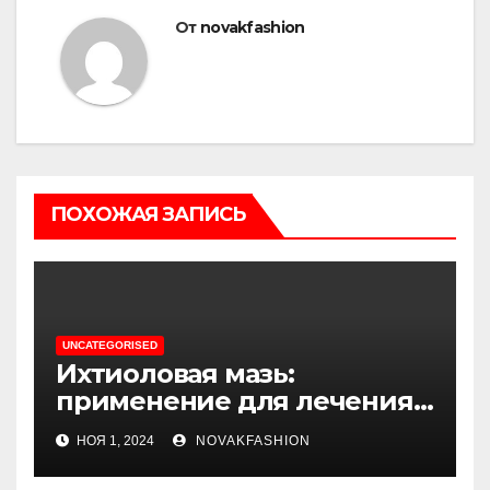
От
novakfashion
ПОХОЖАЯ ЗАПИСЬ
UNCATEGORISED
Ихтиоловая мазь:
применение для лечения
фурункулов
НОЯ 1, 2024
NOVAKFASHION