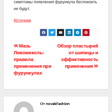
симптомы появления фурункула беспокоить
не будут.
Источник
Навигация
Мазь
Обзор пластырей
Левомеколь:
от шипицы и
по
правила
эффективность
записям
применения при
применения
фурункулах
От
novakfashion