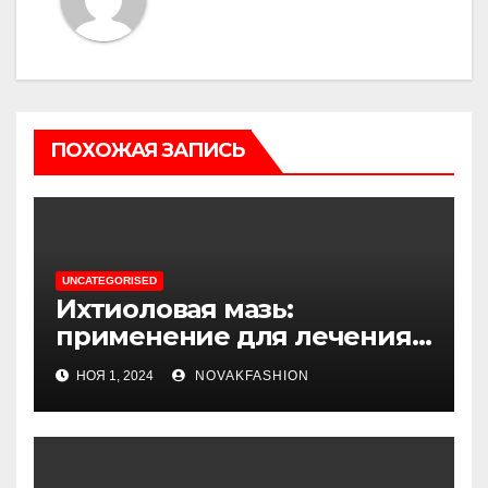
ПОХОЖАЯ ЗАПИСЬ
UNCATEGORISED
Ихтиоловая мазь:
применение для лечения
фурункулов
НОЯ 1, 2024
NOVAKFASHION