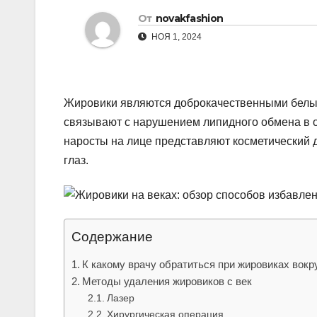
р
От
novakfashion
l
а
НОЯ 1, 2024
a
в
s
и
s
т
Жировики являются доброкачественными белы
n
ь
связывают с нарушением липидного обмена в о
i
наросты на лице представляют косметический д
k
глаз.
i
Содержание
К какому врачу обратиться при жировиках вокру
Методы удаления жировиков с век
Лазер
Хирургическая операция