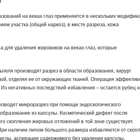
зований на веках глаз применяется в нескольких модифик
м участка (общий наркоз), в месте разреза, кожа
 для удаления жировиков на веках глаз, которые
пеля производят разрез в области образования, хирург
лой, отделяя ее от окружающих тканей. Операция эффектив
 Из негативных последствий избавления – остается рубец н
изводят микроразрез при помощи эндоскопического
 образование из капсулы. Косметический дефект после
го скопления жировых отложений в той зоне существует.
ри наличии липом большого размера избавляются от скоп
иглы, аспирация содержимого без удаления капсулы.