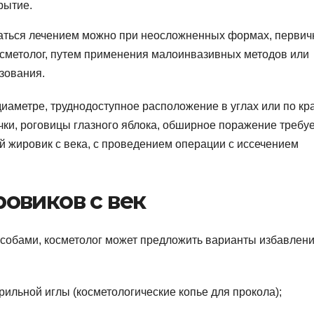
рытие.
маться лечением можно при неосложненных формах, перви
осметолог, путем применения малоинвазивных методов или
зования.
аметре, труднодоступное расположение в углах или по кр
чки, роговицы глазного яблока, обширное поражение требуе
й жировик с века, с проведением операции с иссечением
овиков с век
собами, косметолог может предложить варианты избавлени
ильной иглы (косметологические копье для прокола);