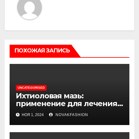
ПОХОЖАЯ ЗАПИСЬ
UNCATEGORISED
Ихтиоловая мазь:
применение для лечения
фурункулов
НОЯ 1, 2024
NOVAKFASHION