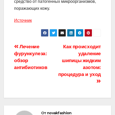
средство от патогенных микроорганизмов,
поражающих кожу.
Источник
Навигация
Лечение
Как происходит
фурункулеза:
удаление
по
обзор
шипицы жидким
записям
антибиотиков
азотом:
процедура и уход
От
novakfashion