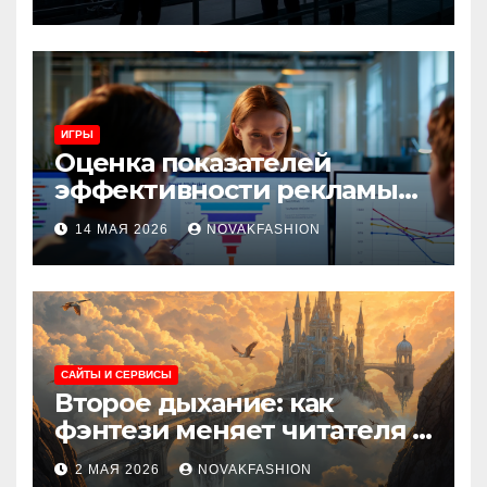
и сценарии использования
ИГРЫ
Оценка показателей
эффективности рекламы
при атрибуции
14 МАЯ 2026
NOVAKFASHION
множественных точек
касания
САЙТЫ И СЕРВИСЫ
Второе дыхание: как
фэнтези меняет читателя и
культуру
2 МАЯ 2026
NOVAKFASHION