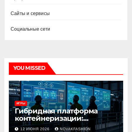
Сайты и сервисы
Социальные сети
YOU MISSED
ИГРЫ
Гибридная платформа
контейнеризации:
архитектура, особенности
12 ИЮНЯ 2026
NOVAKFASHION