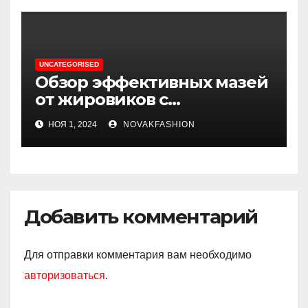
UNCATEGORISED
Обзор эффективных мазей
от жировиков с
рассасывающим эффектом
НОЯ 1, 2024
NOVAKFASHION
Добавить комментарий
Для отправки комментария вам необходимо
авторизоваться
.