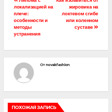
Навигация
Липома с
Как избавиться от
локализацией на
жировика на
по
плече:
локтевом сгибе
записям
особенности и
или коленном
методы
суставе
устранения
От
novakfashion
ПОХОЖАЯ ЗАПИСЬ