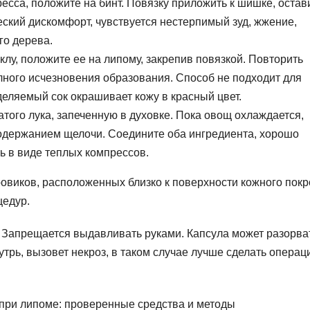
есса, положите на бинт. Повязку приложить к шишке, остав
еский дискомфорт, чувствуется нестерпимый зуд, жжение,
го дерева.
лу, положите ее на липому, закрепив повязкой. Повторить
лного исчезновения образования. Способ не подходит для
деляемый сок окрашивает кожу в красный цвет.
атого лука, запеченную в духовке. Пока овощ охлаждается,
одержанием щелочи. Соедините оба ингредиента, хорошо
ь в виде теплых компрессов.
виков, расположенных близко к поверхности кожного покр
цедур.
 Запрещается выдавливать руками. Капсула может разорва
трь, вызовет некроз, в таком случае лучше сделать операц