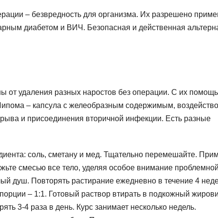
рации – безвредность для организма. Их разрешено приме
арным диабетом и ВИЧ. Безопасная и действенная альтерн
ы от удаления разных наростов без операции. С их помощ
Липома – капсула с желеобразным содержимым, воздейств
азрыва и присоединения вторичной инфекции. Есть разные
диента: соль, сметану и мед. Тщательно перемешайте. При
ажьте смесью все тело, уделяя особое внимание проблемно
плый душ. Повторять растирание ежедневно в течение 4 неде
порции – 1:1. Готовый раствор втирать в подкожный жирови
ять 3-4 раза в день. Курс занимает несколько недель.