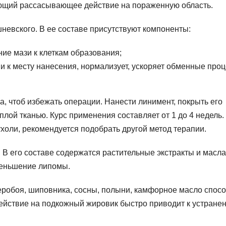
ющий рассасывающее действие на пораженную область.
невского. В ее составе присутствуют компоненты:
ие мази к клеткам образования;
ви к месту нанесения, нормализует, ускоряет обменные про
, чтоб избежать операции. Нанести линимент, покрыть его
лой тканью. Курс применения составляет от 1 до 4 недель.
ухоли, рекомендуется подобрать другой метод терапии.
В его составе содержатся растительные экстракты и масла
меньшение липомы.
веробоя, шиповника, сосны, полыни, камфорное масло спос
ействие на подкожный жировик быстро приводит к устране