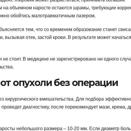
м на объемном наросте остаются шрамы, требующие корре
можно обойтись малотравматичным лазером.
ъясняется тем, что со временем образование станет свиса
, вызывая отек, застой крови. В результате может начатьс
не стоит. В медицине не зарегистрировано ни одного случ
ьства.
от опухоли без операции
ез хирургического вмешательства. Для подбора эффективн
 проведет диагностику, после порекомендует мази, крема, д
аросты небольшого размера – 10-20 мм. Если диаметр бол