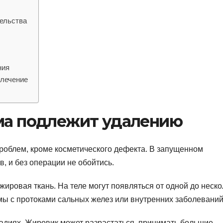
тельства
ния
 лечение
ома подлежит удалению
роблем, кроме косметического дефекта. В запущенном
в, и без операции не обойтись.
 жировая ткань. На теле могут появляться от одной до неско
мы с протоками сальных желез или внутренних заболеваний
тадиях. Жировик может разрастаться, принимать большие