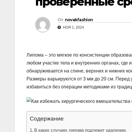
проверенные ср
р
l
а
a
От
novakfashion
в
s
НОЯ 1, 2024
и
s
т
n
ь
Липома – это мягкое по консистенции образов
i
любом участке тела и внутренних органах, где 
k
обнаруживается на спине, верхних и нижних кон
i
Размеры варьируются от 3 мм до 20 см. Перед
избавиться без операции методиками из тради
Содержание
В каких случаях липома подлежит удалению