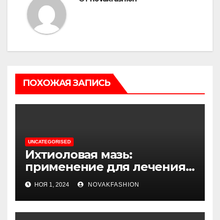
ПОХОЖАЯ ЗАПИСЬ
UNCATEGORISED
Ихтиоловая мазь:
применение для лечения
фурункулов
НОЯ 1, 2024
NOVAKFASHION