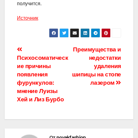
получится.
Источник
Навигация
Преимущества и
Психосоматическ
недостатки
по
ие причины
удаления
записям
появления
шипицы на стопе
фурункулов:
лазером
мнение Луизы
Хей и Лиз Бурбо
От
novakfashion