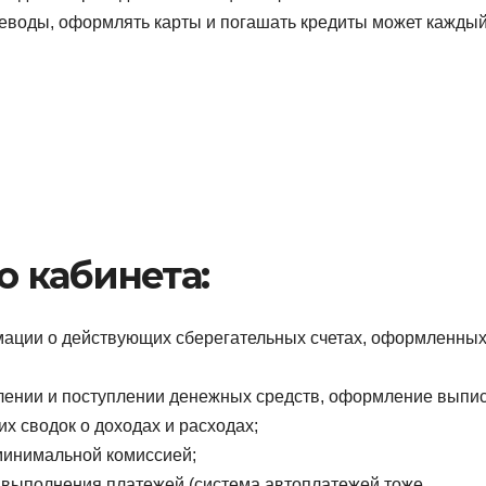
еводы, оформлять карты и погашать кредиты может каждый
 кабинета:
мации о действующих сберегательных счетах, оформленны
слении и поступлении денежных средств, оформление выпи
х сводок о доходах и расходах;
минимальной комиссией;
 выполнения платежей (система автоплатежей тоже