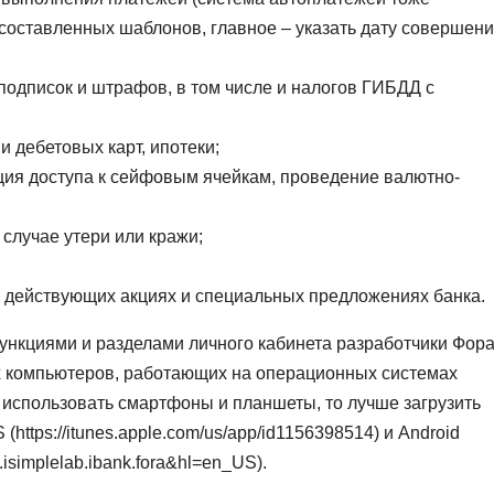
составленных шаблонов, главное – указать дату совершен
 подписок и штрафов, в том числе и налогов ГИБДД с
 дебетовых карт, ипотеки;
ция доступа к сейфовым ячейкам, проведение валютно-
 случае утери или кражи;
действующих акциях и специальных предложениях банка.
нкциями и разделами личного кабинета разработчики Фор
х компьютеров, работающих на операционных системах
ь использовать смартфоны и планшеты, то лучше загрузить
ttps://itunes.apple.com/us/app/id1156398514) и Android
m.isimplelab.ibank.fora&hl=en_US).