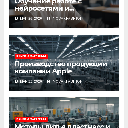
Обучение работе с
нейросетями и
искусственным
МАР 26, 2026
NOVAKFASHION
интеллектом
БАНКИ И МАГАЗИНЫ
Производство продукции
компании Apple
МАР 22, 2026
NOVAKFASHION
БАНКИ И МАГАЗИНЫ
Методы литья пластмасс и