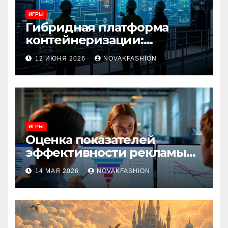
ИГРЫ
Гибридная платформа
контейнеризации:
архитектура, особенности
12 ИЮНЯ 2026
NOVAKFASHION
и сценарии использования
ИГРЫ
Оценка показателей
эффективности рекламы
при атрибуции
14 МАЯ 2026
NOVAKFASHION
множественных точек
касания