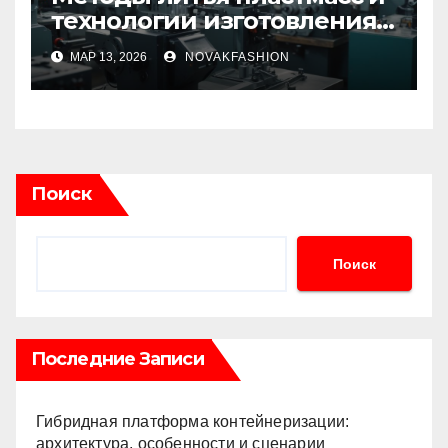
технологии изготовления
пластиковых изделий
МАР 13, 2026
NOVAKFASHION
Поиск
Поиск
Последние Записи
Гибридная платформа контейнеризации:
архитектура, особенности и сценарии