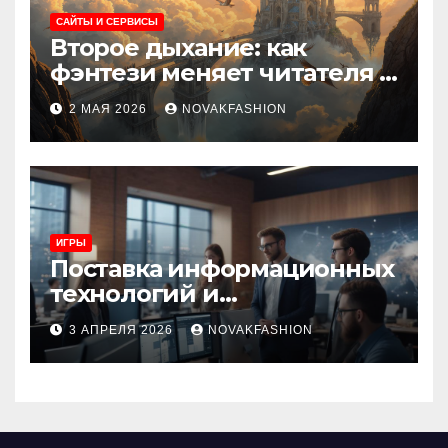
САЙТЫ И СЕРВИСЫ
Второе дыхание: как
фэнтези меняет читателя и
культуру
2 МАЯ 2026
NOVAKFASHION
ИГРЫ
Поставка информационных
технологий и
инновационные решения
3 АПРЕЛЯ 2026
NOVAKFASHION