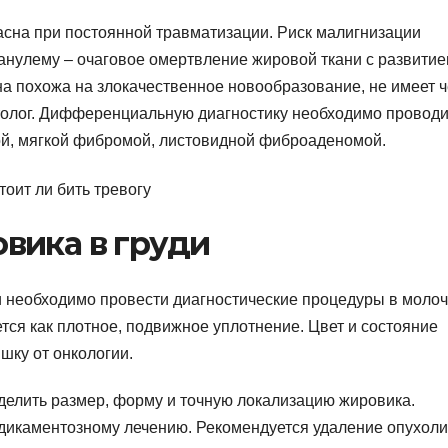
сна при постоянной травматизации. Риск малигнизации
анулему – очаговое омертвление жировой ткани с развити
а похожа на злокачественное новообразование, не имеет ч
столог. Дифференциальную диагностику необходимо проводи
ой, мягкой фибромой, листовидной фиброаденомой.
вика в груди
и необходимо провести диагностические процедуры в моло
ся как плотное, подвижное уплотнение. Цвет и состояние
шку от онкологии.
елить размер, форму и точную локализацию жировика.
едикаментозному лечению. Рекомендуется удаление опухоли