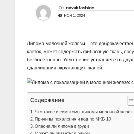
р
От
novakfashion
l
а
НОЯ 1, 2024
a
в
s
и
s
т
Липома молочной железы – это доброкачестве
n
ь
клеток, может содержать фиброзную ткань, со
i
безболезненно. Уплотнение устраняется в дву
k
сдавливании окружающих тканей.
i
Содержание
Что такое и симптомы липомы молочной желез
Причины появления и код по МКБ 10
Опасна ли липома в груди
Может ли оказаться раком