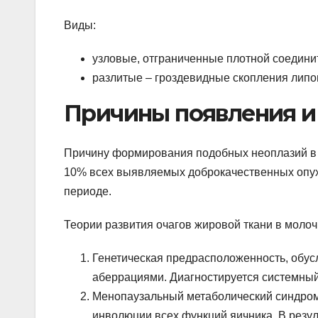
Виды:
узловые, отграниченные плотной соедини
разлитые – гроздевидные скопления липоц
Причины появления и 
Причину формирования подобных неоплазий в г
10% всех выявляемых доброкачественных опухл
периоде.
Теории развития очагов жировой ткани в молоч
Генетическая предрасположенность, обу
аберрациями. Диагностируется системный
Менопаузальный метаболический синдром
инволюции всех функций яичника. В резул