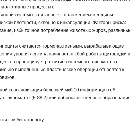
инволютивные процессы).
ринной системы, связанные с положением женщины.
зкой плотности, склонно к инкапсуляции. Факторы риска:
тание, избыточное потребление животных жиров, различны
 липоциты считаются гормонактивными, вырабатывающие
ышении уровня лептина начинается сбой работы щитовидки 
ессов провоцирует развитие системного липоматоза.
вильно выполненные пластические операции относятся к
овиков.
дной классификации болезней мкб 10 информацию об
лах: липоматоз (Е 88.2) или доброкачественные образовани