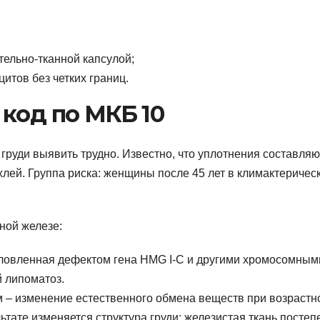
тельно-тканной капсулой;
итов без четких границ.
код по МКБ 10
руди выявить трудно. Известно, что уплотнения составляю
ей. Группа риска: женщины после 45 лет в климактеричес
ной железе:
словленная дефектом гена HMG I-C и другими хромосомным
 липоматоз.
 – изменение естественного обмена веществ при возрастн
ьтате изменяется структура груди: железистая ткань постеп