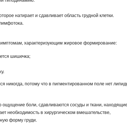
й гиподинамию.
торое натирает и сдавливает область грудной клетки.
лимфотока.
о симптомам, характеризующим жировое формирование:
ется шишечка;
у.
ся никогда, потому что в пигментированном поле нет липид
о ощущение боли, сдавливаются сосуды и ткани, находящи
ет необходимость в хирургическом вмешательстве,
ную форму груди.