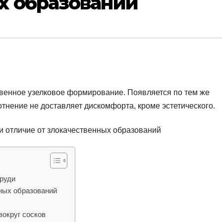
х образований
твенное узелковое формирование. Появляется по тем же
лотнение не доставляет дискомфорта, кроме эстетического.
груди
сных образований
вокруг сосков