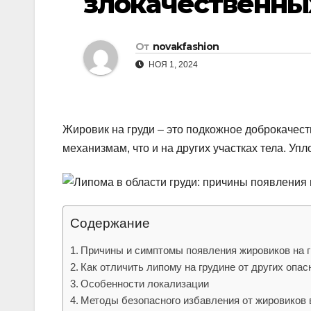
злокачественны
р
l
а
a
От
novakfashion
в
s
НОЯ 1, 2024
и
s
т
n
ь
Жировик на груди – это подкожное доброкачес
i
механизмам, что и на других участках тела. Уп
k
i
Содержание
Причины и симптомы появления жировиков на 
Как отличить липому на грудине от других опа
Особенности локализации
Методы безопасного избавления от жировиков 