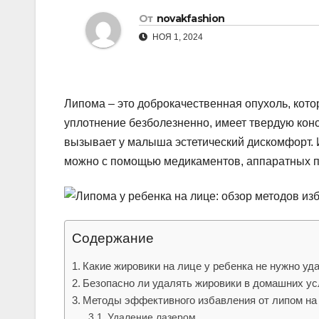
р
От
novakfashion
l
а
НОЯ 1, 2024
a
в
s
и
s
т
Липома – это доброкачественная опухоль, кото
n
ь
уплотнение безболезненно, имеет твердую кон
i
вызывает у малыша эстетический дискомфорт. 
k
можно с помощью медикаментов, аппаратных п
i
Содержание
Какие жировики на лице у ребенка не нужно уд
Безопасно ли удалять жировики в домашних у
Методы эффективного избавления от липом на 
Удаление лазером