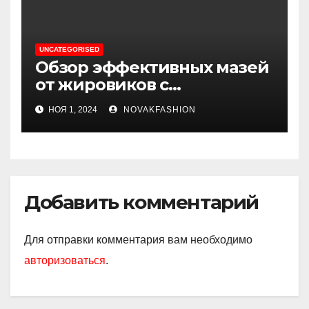
UNCATEGORISED
Обзор эффективных мазей
от жировиков с
рассасывающим эффектом
НОЯ 1, 2024
NOVAKFASHION
Добавить комментарий
Для отправки комментария вам необходимо
авторизоваться
.