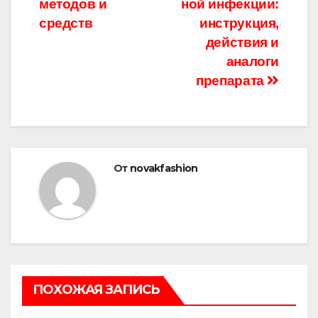
записям
методов и
ной инфекции:
средств
инструкция,
действия и
аналоги
препарата
От
novakfashion
ПОХОЖАЯ ЗАПИСЬ