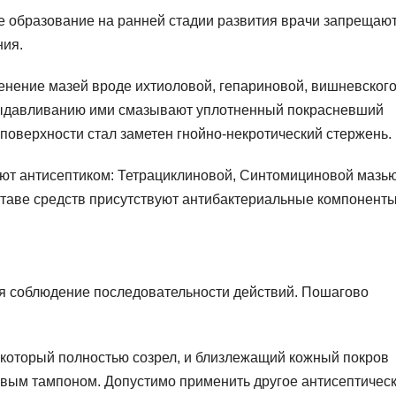
е образование на ранней стадии развития врачи запрещают
ния.
нение мазей вроде ихтиоловой, гепариновой, вишневского
 выдавливанию ими смазывают уплотненный покрасневший
о поверхности стал заметен гнойно-некротический стержень.
ют антисептиком: Тетрациклиновой, Синтомициновой мазью
таве средств присутствуют антибактериальные компоненты
ся соблюдение последовательности действий. Пошагово
 который полностью созрел, и близлежащий кожный покров
вым тампоном. Допустимо применить другое антисептичес