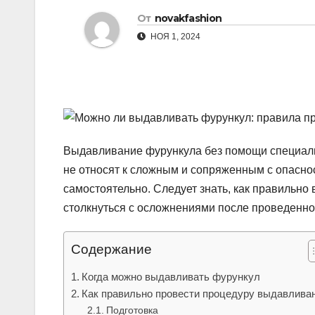
р
От
novakfashion
l
а
НОЯ 1, 2024
a
в
s
и
s
т
n
ь
i
Выдавливание фурункула без помощи специалис
k
не относят к сложным и сопряженным с опасно
i
самостоятельно. Следует знать, как правильн
столкнуться с осложнениями после проведенн
Содержание
Когда можно выдавливать фурункул
Как правильно провести процедуру выдавлива
Подготовка