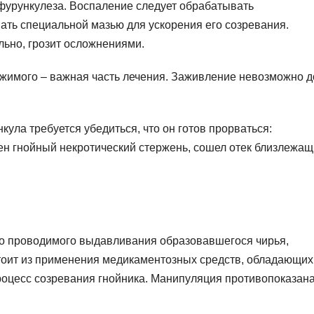
фурункулеза. Воспаление следует обрабатывать
ать специальной мазью для ускорения его созревания.
ьно, грозит осложнениями.
жимого – важная часть лечения. Заживление невозможно д
ла требуется убедиться, что он готов прорваться:
ен гнойный некротический стержень, сошел отек близлежащ
но проводимого выдавливания образовавшегося чирья,
стоит из применения медикаментозных средств, обладающих
оцесс созревания гнойника. Манипуляция противопоказана