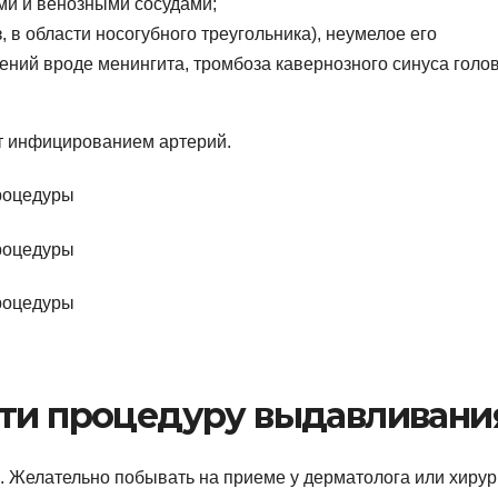
ми и венозными сосудами;
, в области носогубного треугольника), неумелое его
ний вроде менингита, тромбоза кавернозного синуса голо
т инфицированием артерий.
сти процедуру выдавливани
. Желательно побывать на приеме у дерматолога или хирург