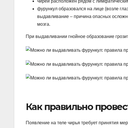
чирей расположен рядом с лимфатически
фурункул образовался на лице (возле глаз
выдавливание – причина опасных осложне
мозга.
При выдавливании гнойное образование грози
Как правильно прове
Появление на теле чирья требует принятия мер