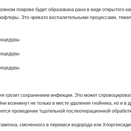
ожном покрове будет образована рана в виде открытого к
крофлоры. Это чревато воспалительными процессами, тяже
я грозит сохранением инфекции. Это может спровоцирова
и возникнут не только в месте удаления гнойника, но и в д
буется проведение тщательной послеоперационной обработк
ампона, смоченного в перекиси водорода или Хлоргексиди