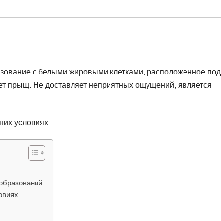
азование с белыми жировыми клетками, расположенное под
ает прыщ. Не доставляет неприятных ощущений, является
 образований
овиях