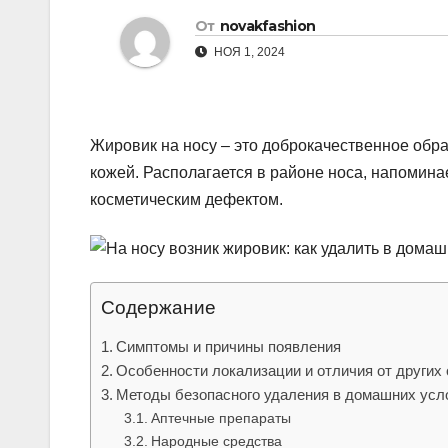
р
От
novakfashion
l
а
НОЯ 1, 2024
a
в
s
и
s
т
Жировик на носу – это доброкачественное обр
n
ь
кожей. Располагается в районе носа, напомин
i
косметическим дефектом.
k
i
Содержание
Симптомы и причины появления
Особенности локализации и отличия от других
Методы безопасного удаления в домашних усл
Аптечные препараты
Народные средства