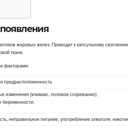
 появления
отоков жировых желез. Приводит к капсульному скоплени
вой ткани.
и факторами:
ая предрасположенность
ые изменения (климакс, половое созревание);
е беременности;
ть, неправильное питание, употребление алкоголя, никоти