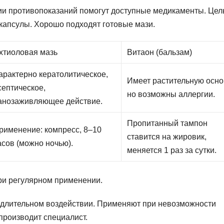
вии противопоказаний помогут доступные медикаменты. Це
капсулы. Хорошо подходят готовые мази.
хтиоловая мазь
Витаон (бальзам)
арактерно кератолитическое,
Имеет растительную осно
септическое,
но возможны аллергии.
анозаживляющее действие.
Пропитанный тампон
рименение: компресс, 8–10
ставится на жировик,
асов (можно ночью).
меняется 1 раз за сутки.
ри регулярном применении.
 длительном воздействии. Применяют при невозможности
производит специалист.