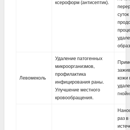
ксероформ (антисептик).
перер
суток
прод
проц
удал
образ
Удаление патогенных
Прим
микроорганизмов,
зажи
профилактика
Левомеколь
кожи 
инфицирования раны.
удал
Улучшение местного
гнойн
кровообращения.
Нанос
раз в
истеч