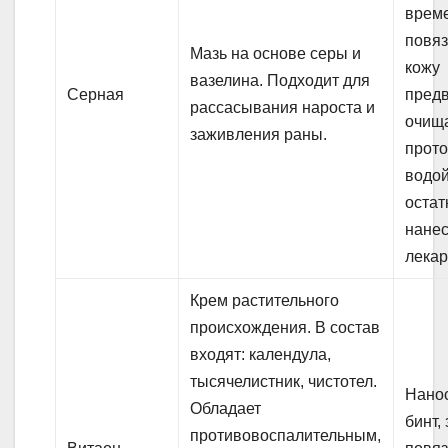
врем
повяз
Мазь на основе серы и
кожу
вазелина. Подходит для
Серная
пред
рассасывания нароста и
очищ
заживления раны.
прот
водой
остат
нане
лекар
Крем растительного
происхождения. В состав
входят: календула,
тысячелистник, чистотел.
Нанос
Обладает
бинт,
противовоспалительным,