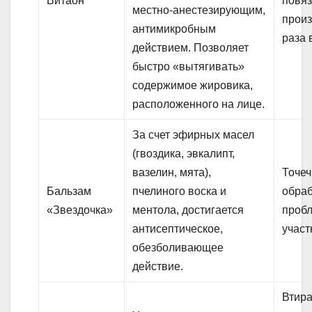
Витаон
повяз
местно-анестезирующим,
произ
антимикробным
раза 
действием. Позволяет
быстро «вытягивать»
содержимое жировика,
расположенного на лице.
За счет эфирных масел
(гвоздика, эвкалипт,
вазелин, мята),
Точе
Бальзам
пчелиного воска и
обраб
«Звездочка»
ментола, достигается
проб
антисептическое,
участ
обезболивающее
действие.
Втира