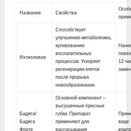
Особ
Название
Свойства
прим
Способствует
улучшению метаболизма,
купированию
Нанес
воспалительных
повяз
Ихтиоловая
процессов. Ускоряет
12 ча
регенерацию клеток
замен
после прорыва
новообразования.
Основной компонент –
высушенные пресные
Бадяга/
губки. Препарат
Прим
Бадяга
применяют для
виде
Форте
рассасывания
компр