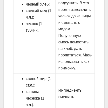
подсушить. В это
черный хлеб;
время измельчить
свежий мед (1
чеснок до кашицы
ч.л.);
и смешать с
чеснок (1
медом.
зубчик).
Полученную
смесь поместить
на хлеб, дать
пропитаться. Мазь
использовать как
примочку.
свиной жир (1
ст.л.);
Ингредиенты
кашица
смешать.
чеснока (1
ч.л.).