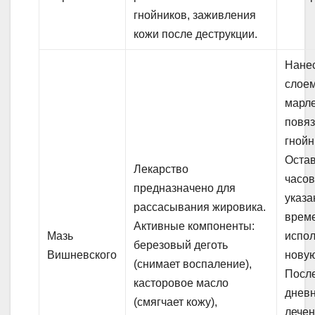
гнойников, заживления
кожи после деструкции.
Нанес
слое
марл
повяз
гнойн
Остав
Лекарство
часов
предназначено для
указа
рассасывания жировика.
врем
Активные компоненты:
Мазь
испо
березовый деготь
Вишневского
новую
(снимает воспаление),
После
касторовое масло
днев
(смягчает кожу),
лечен