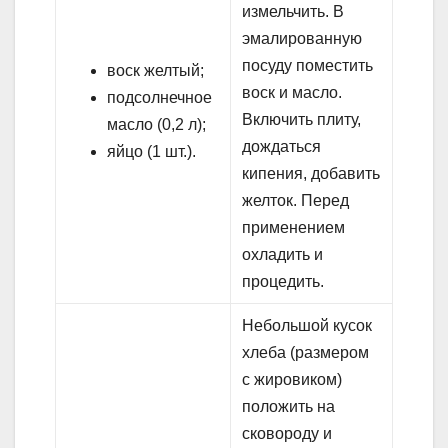
измельчить. В
эмалированную
посуду поместить
воск желтый;
воск и масло.
подсолнечное
Включить плиту,
масло (0,2 л);
дождаться
яйцо (1 шт.).
кипения, добавить
желток. Перед
применением
охладить и
процедить.
Небольшой кусок
хлеба (размером
с жировиком)
положить на
сковороду и