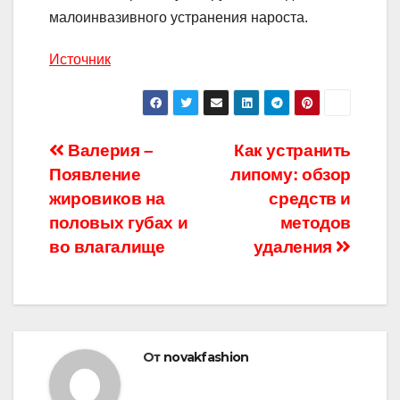
малоинвазивного устранения нароста.
Источник
Навигация
Валерия –
Как устранить
Появление
липому: обзор
по
жировиков на
средств и
записям
половых губах и
методов
во влагалище
удаления
От
novakfashion