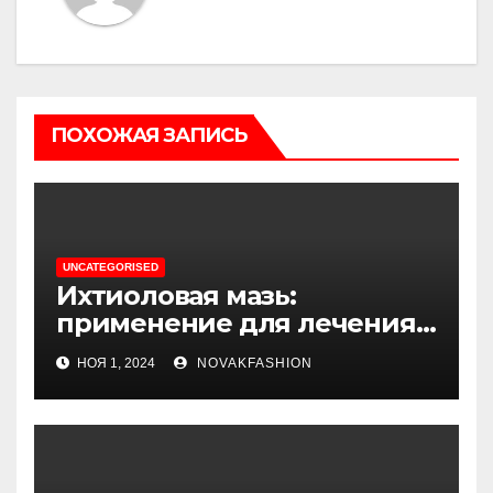
ПОХОЖАЯ ЗАПИСЬ
UNCATEGORISED
Ихтиоловая мазь:
применение для лечения
фурункулов
НОЯ 1, 2024
NOVAKFASHION