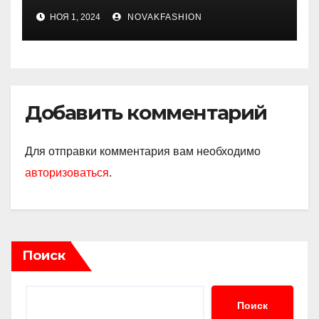
рассасывающим эффектом
НОЯ 1, 2024
NOVAKFASHION
Добавить комментарий
Для отправки комментария вам необходимо
авторизоваться
.
Поиск
Поиск