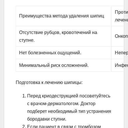
Проти
Преимущества метода удаления шипиц
лечен
Отсутствие рубцов, кровотечений на
Онкоп
ступне.
Нет болезненных ощущений.
Непер
Минимальный риск осложнений.
Инфек
Подготовка к лечению шипицы:
Перед криодеструкцией посоветуйтесь
с врачом-дерматологом. Доктор
подберет необходимый тип устранения
бородавки ступни.
Если пациент в связи с тромбозом