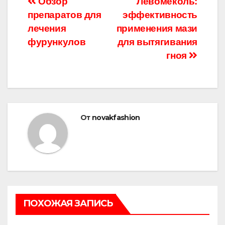
Навигация
Обзор
Левомеколь:
препаратов для
эффективность
по
лечения
применения мази
записям
фурункулов
для вытягивания
гноя
От
novakfashion
ПОХОЖАЯ ЗАПИСЬ