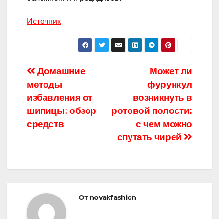
Источник
Навигация
Домашние
Может ли
методы
фурункул
по
избавления от
возникнуть в
записям
шипицы: обзор
ротовой полости:
средств
с чем можно
спутать чирей
От
novakfashion