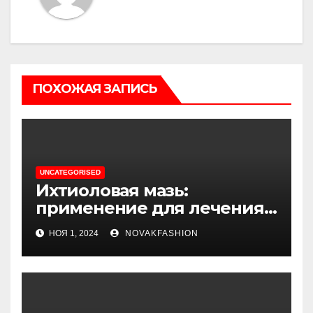
ПОХОЖАЯ ЗАПИСЬ
UNCATEGORISED
Ихтиоловая мазь:
применение для лечения
фурункулов
НОЯ 1, 2024
NOVAKFASHION