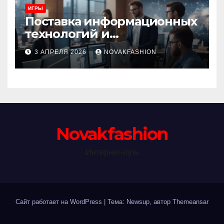
ИГРЫ
Поставка информационных
технологий и
инновационные решения
3 АПРЕЛЯ 2026
NOVAKFASHION
Novakfashion
Интернет-путь
Сайт работает на WordPress
|
Тема: Newsup, автор
Themeansar