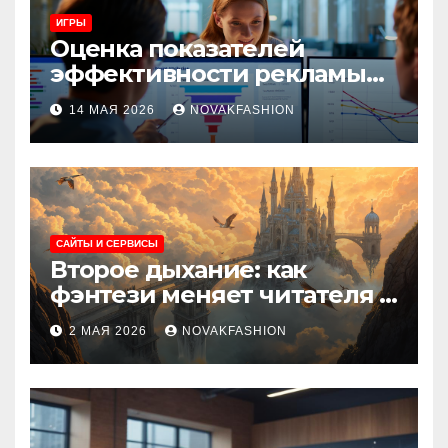
ИГРЫ
Оценка показателей
эффективности рекламы
при атрибуции
14 МАЯ 2026
NOVAKFASHION
множественных точек
касания
САЙТЫ И СЕРВИСЫ
Второе дыхание: как
фэнтези меняет читателя и
культуру
2 МАЯ 2026
NOVAKFASHION