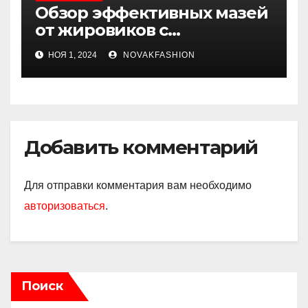
Обзор эффективных мазей
от жировиков с
рассасывающим эффектом
НОЯ 1, 2024
NOVAKFASHION
Добавить комментарий
Для отправки комментария вам необходимо
авторизоваться
.
Поиск