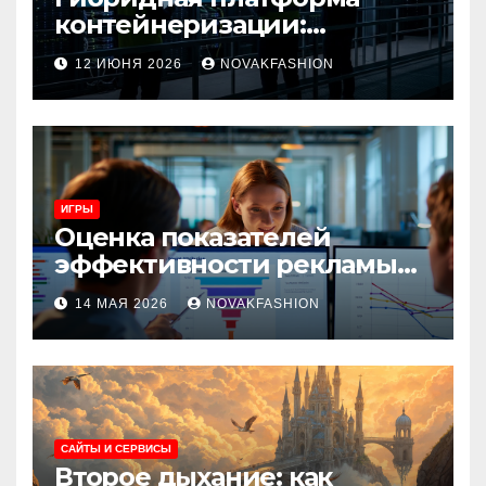
контейнеризации:
архитектура, особенности
12 ИЮНЯ 2026
NOVAKFASHION
и сценарии использования
ИГРЫ
Оценка показателей
эффективности рекламы
при атрибуции
14 МАЯ 2026
NOVAKFASHION
множественных точек
касания
САЙТЫ И СЕРВИСЫ
Второе дыхание: как