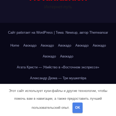
Интернет-путь
Сайт работает на WordPress
|
Тема: Newsup, автор
Themeansar
Home
Авокадо
Авокадо
Авокадо
Авокадо
Авокадо
Авокадо
Авокадо
Агата Кристи — Убийство в «Восточном экспрессе»
Александр Дюма — Три мушкетёра
Александр Пушкин — Евгений Онегин
Этот сайт использует куки-файлы и другие технологии, чтобы
помочь вам в навигации, а также предоставить лучший
Александр Пушкин — Евгений Онегин
пользовательский опыт.
OK
Александр Пушкин — Евгений Онегин