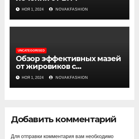
НОЯ 1, 2024
NOVAKFASHION
UNCATEGORISED
Обзор эффективных мазей
от жировиков с
рассасывающим эффектом
НОЯ 1, 2024
NOVAKFASHION
Добавить комментарий
Для отправки комментария вам необходимо