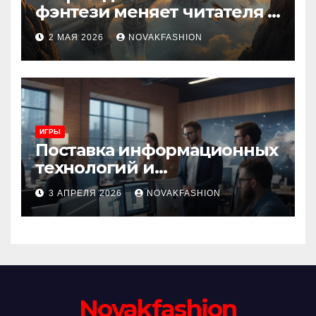
фэнтези меняет читателя и
культуру
2 МАЯ 2026
NOVAKFASHION
ИГРЫ
Поставка информационных
технологий и
инновационные решения
3 АПРЕЛЯ 2026
NOVAKFASHION
Novakfashion