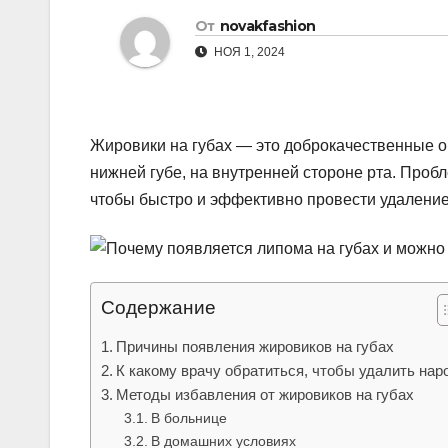
р
От
novakfashion
l
а
НОЯ 1, 2024
a
в
s
и
s
т
Жировики на губах — это доброкачественные оп
n
ь
нижней губе, на внутренней стороне рта. Проб
i
чтобы быстро и эффективно провести удаление
k
i
Содержание
Причины появления жировиков на губах
К какому врачу обратиться, чтобы удалить нар
Методы избавления от жировиков на губах
В больнице
В домашних условиях