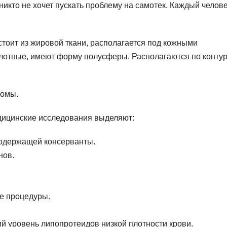
икто не хочет пускать проблему на самотек. Каждый челов
тоит из жировой ткани, располагается под кожными
Плотные, имеют форму полусферы. Располагаются по конту
помы.
дицинские исследования выделяют:
содержащей консерванты.
нов.
е процедуры.
 уровень липопротеидов низкой плотности крови.